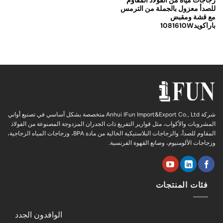
زجاجات مياه من الفولاذ المقاوم
للصدأ معزول بالجملة من الترمس
مع قشة ومقبض
باراكويد1081610W
شركة Anhui IFun Import&Export Co., Ltd متخصصة بشكل أساسي في تصنيع أواني
المشروبات والأكواب، مثل قوارير التفريغ ذات الجدران المزدوجة المصنوعة من الفولاذ
المقاوم للصدأ، والزجاجات البلاستيكية الخالية من مادة BPA، وزجاجات المياه الزجاجية،
وزجاجات الألومنيوم، وصانع القهوة الفرنسية.
فئات المنتجات
الوافدون الجدد