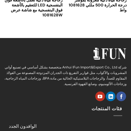
زجاجة مياه ذكية معزولة بمؤشر
زجاجة مياه ذكية تعمل بالأشعة فوق
درجة الحرارة 500 مللي 1081628
البنفسجية LED للتعقيم بالأشعة
واط
فوق البنفسجية مع شاشة عرض
1081628W
شركة Anhui IFun Import&Export Co., Ltd متخصصة بشكل أساسي في تصنيع أواني
المشروبات والأكواب، مثل قوارير التفريغ ذات الجدران المزدوجة المصنوعة من الفولاذ
المقاوم للصدأ، والزجاجات البلاستيكية الخالية من مادة BPA، وزجاجات المياه الزجاجية،
وزجاجات الألومنيوم، وصانع القهوة الفرنسية.
فئات المنتجات
الوافدون الجدد