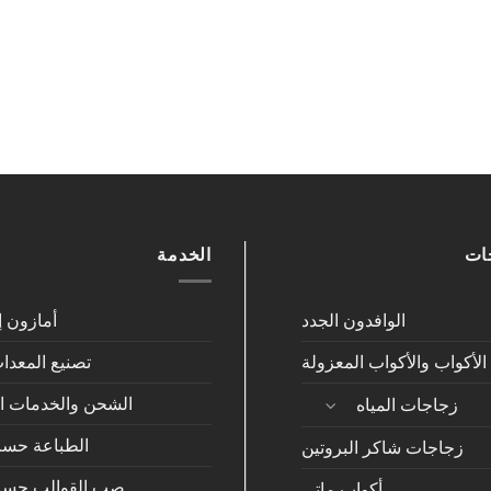
جات
الخدمة
الوافدون الجدد
أمازون إ
الأكواب والأكواب المعزولة
تصنيع المعدات
الشحن والخدمات ا
زجاجات المياه
الطباعة حس
زجاجات شاكر البروتين
صب القوالب حسب
أكواب ماتي