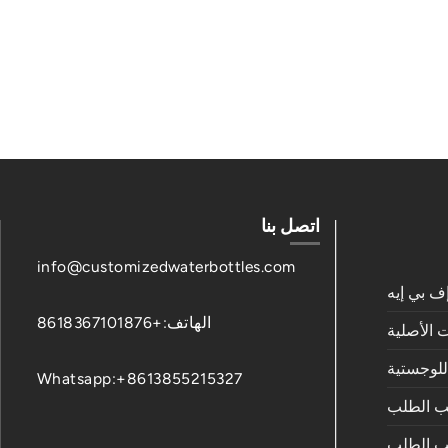
اتصل بنا
info@customizedwaterbottles.com
ف بي إيه
الهاتف:+8618367101876
 الأصلية
للوجستية
Whatsapp:+8613855215327
ب الطلب
 الطلب