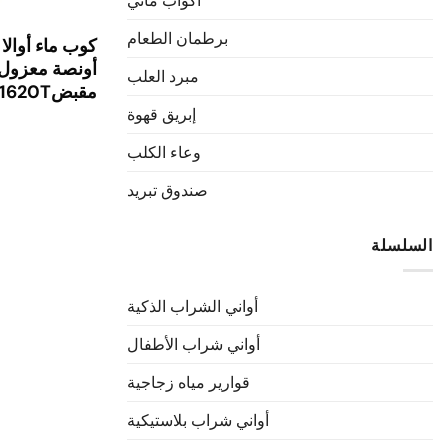
أكواب ماتي
برطمان الطعام
أونصة معزول
مبرد العلب
مقبض1081620T
إبريق قهوة
وعاء الكلب
صندوق تبريد
السلسلة
أواني الشراب الذكية
أواني شراب الأطفال
قوارير مياه زجاجية
أواني شراب بلاستيكية