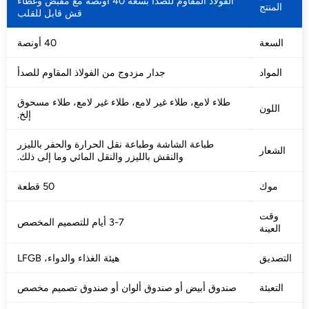
الفولاذ المقاوم للصدأ بسعة 40 أونصة مع مقبض وغطاء
المنتج
قش قابل للقلب
السعة
40 أونصة
المواد
جدار مزدوج من الفولاذ المقاوم للصدأ
طلاء لامع، طلاء غير لامع، طلاء غير لامع، طلاء مسحوق
اللون
إلخ.
طباعة الشاشة وطباعة نقل الحرارة والحفر بالليزر
الشعار
والنقش بالليزر والنقل المائي وما إلى ذلك.
موك
50 قطعة
وقت
3-7 أيام للتصميم المخصص
العينة
التصديق
هيئة الغذاء والدواء، LFGB
التعبئة
صندوق أبيض أو صندوق ألوان أو صندوق تصميم مخصص