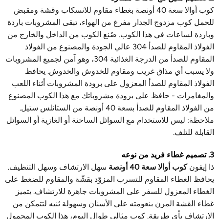
كوب أوالا سعة 40 أونصة بغطاء مقاوم للانسكاب وقشة ومقبض
للحمل كوب مزدوج الجدار مفرغ من الهواء، تبقى المشروبات باردة
وباردة لساعات في هذا الكوب. صُنع الكوب من الداخل والخارج من
الفولاذ المقاوم للصدأ 304 عالي الجودة والمصنوع من الفولاذ
المقاوم للصدأ من الدرجة الغذائية 304، وهو آمن لجميع المشروبات
ولا يسبب أي مذاق غريب ومقاوم للخدوش والخدوش. يحافظ
الفولاذ المقاوم للصدأ المعزول على برودة المشروبات أثناء اللعب
والمغامرات - حافظ على برودة مشروباتك مع هذا الكوب المصنوع
من الفولاذ المقاوم للصدأ بسعة 40 أونصة من الستانلس ستيل.
ملاحظة: ليس للاستخدام مع السوائل الساخنة أو الغازية أو السوائل
القابلة للتلف.
3. تصميم غطاء فريد من نوعه
ذا إيفون
كوب أوالا سعة 40 أونصة
سهل الارتشاف وسهل التنظيف.
يحافظ الغطاء المقاوم للتسرب المزوّد بقشّة والمقاوم للضغط على
الغطاء المعزول للسفر على المشروبات جاهزة للارتشاف. يتميز
غطاء القشة المرن بنعومته على الأسنان وسهولة ثنيه لتتمكن من
الارتشاف بأي طريقة. كوب مثالي طوال اليوم، هذا الكوب المحمول