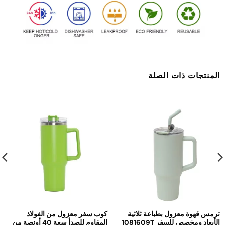
المنتجات ذات الصلة
ترمس قهوة معزول بطباعة ثلاثية
كوب سفر معزول من الفولاذ
الأبعاد ومخصص للسفر 1081609T
المقاوم للصدأ سعة 40 أونصة من