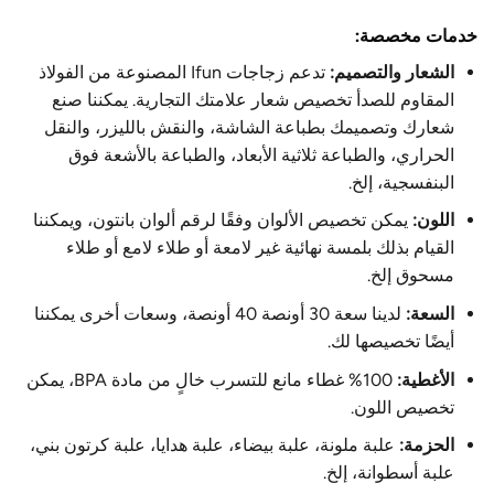
خدمات مخصصة:
الشعار والتصميم:
تدعم زجاجات Ifun المصنوعة من الفولاذ
المقاوم للصدأ تخصيص شعار علامتك التجارية. يمكننا صنع
شعارك وتصميمك بطباعة الشاشة، والنقش بالليزر، والنقل
الحراري، والطباعة ثلاثية الأبعاد، والطباعة بالأشعة فوق
البنفسجية، إلخ.
اللون:
يمكن تخصيص الألوان وفقًا لرقم ألوان بانتون، ويمكننا
القيام بذلك بلمسة نهائية غير لامعة أو طلاء لامع أو طلاء
مسحوق إلخ.
السعة:
لدينا سعة 30 أونصة 40 أونصة، وسعات أخرى يمكننا
أيضًا تخصيصها لك.
الأغطية:
100% غطاء مانع للتسرب خالٍ من مادة BPA، يمكن
تخصيص اللون.
الحزمة:
علبة ملونة، علبة بيضاء، علبة هدايا، علبة كرتون بني،
علبة أسطوانة، إلخ.