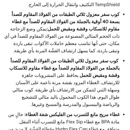
TempShield التكثيف وانتقال الحرارة إلى الخارج.
كوب سفر معزول ثلاثي الطبقات من الفولاذ المقاوم للصدأ
بسعة 40 أوقية بالجملة من الفولاذ المقاوم للصدأ مع غطاء
مقاوم للانسكاب وقشة ومقبض للحمل:
يمكن وضع الزجاجة
ذات الحجم المثالي المصنوعة من الفولاذ المقاوم للصدأ في أي
مكان، حتى أنها تناسب معظم حاملات الأكواب. تبقى باردة
وتبقى باردة، كما يسهل ارتشاف القشّة المرنة بأي طريقة.
كوب سفر معزول ثلاثي الطبقات من الفولاذ المقاوم للصدأ
بالجملة من الفولاذ المقاوم للصدأ مع غطاء مقاوم للانسكاب
وقشة ومقبض للحمل
يحافظ على المشروبات جاهزة
للارتشاف. الغطاء المزود بقشة مرنة ناعمة على الأسنان
وسهلة الثني لتتمكن من الارتشاف بأي طريقة. كوب مثالي
طوال اليوم، هذا الكوب المحمول باليد مثالي للتشجيع
والرياضة والبيسبول والمدرسة والمسبح وغيرها.
غطاء مريح مانع للتسرب من الفليكس شفة الغطاء:
خالٍ من
مادة BPA مع غطاء Flex Sip مانع للتسرب أثناء التنقل.
متوافق مع غطاء Hydro Flex Cap وغطاء القشّة. لا مزيد من