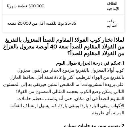
الطاقة
500,000 قطعة شهريًا
الإنتاجية
وقت
25-35 يومًا للكمية أقل من 20,000 قطعة
التسليم
لماذا تختار كوب الفولاذ المقاوم للصدأ المعزول بالتفريغ
من الفولاذ المقاوم للصدأ سعة 40 أونصة معزول بالفراغ
من الفولاذ المقاوم للصدأ؟
1. تحكم في درجة الحرارة طوال اليوم
كوب أوالا المعزول بالتفريغ مزدوج الجدار من إيفون معزول
بالتفريغ من الهواء لترطيب أكثر وإعادة تعبئة أقل. يحافظ العازل
على برودة المشروبات، أما المقبض المتين فيرتقي به إلى المستوى
التالي. يمكن وضع الكوب بحجمه المثالي المصنوع من الفولاذ
المقاوم للصدأ في أي مكان، حتى أنه يناسب معظم حاملات
الأكواب. يبقى البارد باردًا ويبقى باردًا، كما يسهل ارتشاف القشّة
المرنة بأي طريقة.
2. تصميم متين مع خامات ممتازة