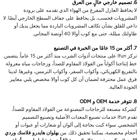
6. تصميم خارجي خالٍ من العرق
لا يحافظ العازل المفرغ من الهواء الذي نقدمه على برودة
المشروبات فحسب، بل يحافظ على جفاف السطح الخارجي أيضًا. لا
داعي للقلق بشأن تكاثف المشروبات الباردة مما يجعل يديك أو
طاولتك مبللة، حتى مع كوب أوالا 40 أونصة المجاني.
7. أكثر من 15 عامًا من الخبرة في التصنيع
تركز Ifun على منتجات أدوات الشرب منذ أكثر من 15 عاماً. يتضمن
خط إنتاجنا أكواباً من الفولاذ المقاوم للصدأ، وزجاجات مياه معزولة
بالتفريغ الكهربائي، وأكواب السفر، وأكواب الترمس، وغيرها. لدينا
فرق عمل محترفة لضمان أن كل كوب أوالا مخصص يلبي معايير
الجودة العالية.
8. تتوفر خدمة OEM و ODM
كشركة مصنعة للزجاجات المصنوعة من الفولاذ المقاوم للصدأ،
تقدم Ifun خدمات تصنيع المعدات الأصلية وتصنيع التصميم
الشخصي. سواء كنت بحاجة إلى ألوان أو شعارات أو عبوات أو
أحجام مخصصة، يمكننا تحقيق ذلك. من
بهلوان هايدرو فلاسك وردي