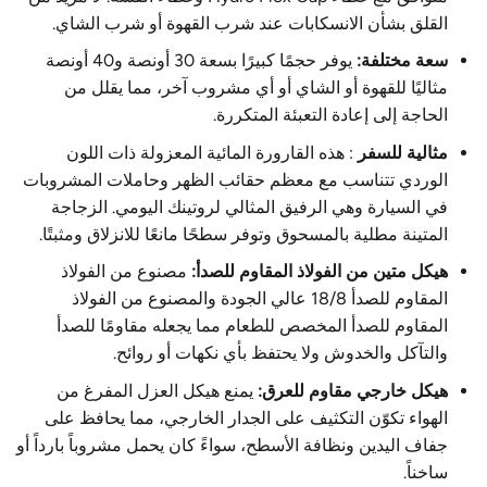
القلق بشأن الانسكابات عند شرب القهوة أو شرب الشاي.
سعة مختلفة:
يوفر حجمًا كبيرًا بسعة 30 أونصة و40 أونصة
مثاليًا للقهوة أو الشاي أو أي مشروب آخر، مما يقلل من
الحاجة إلى إعادة التعبئة المتكررة.
مثالية للسفر
: هذه القارورة المائية المعزولة ذات اللون
الوردي تتناسب مع معظم حقائب الظهر وحاملات المشروبات
في السيارة وهي الرفيق المثالي لروتينك اليومي. الزجاجة
المتينة مطلية بالمسحوق وتوفر سطحًا مانعًا للانزلاق ومثبتًا.
هيكل متين من الفولاذ المقاوم للصدأ:
مصنوع من الفولاذ
المقاوم للصدأ 18/8 عالي الجودة والمصنوع من الفولاذ
المقاوم للصدأ المخصص للطعام مما يجعله مقاومًا للصدأ
والتآكل والخدوش ولا يحتفظ بأي نكهات أو روائح.
هيكل خارجي مقاوم للعرق:
يمنع هيكل العزل المفرغ من
الهواء تكوّن التكثيف على الجدار الخارجي، مما يحافظ على
جفاف اليدين ونظافة الأسطح، سواءً كان يحمل مشروباً بارداً أو
ساخناً.