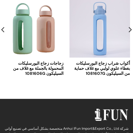
أكواب شراب زجاج البورسليكات
زجاجات زجاج البورسليكات
بغطاء علوي لولبي مع غلاف حماية
المحمولة بالجملة مع غلاف من
من السيليكون 1081607G
السيليكون 1081606G
شركة Anhui IFun Import&Export Co., Ltd متخصصة بشكل أساسي في تصنيع أواني