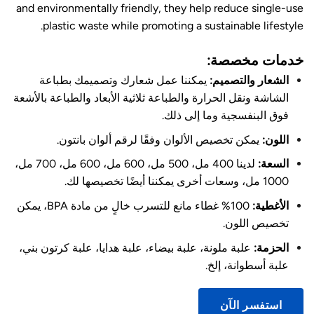
and environmentally friendly, they help reduce single-use
plastic waste while promoting a sustainable lifestyle.
خدمات مخصصة:
الشعار والتصميم:
يمكننا عمل شعارك وتصميمك بطباعة
الشاشة ونقل الحرارة والطباعة ثلاثية الأبعاد والطباعة بالأشعة
فوق البنفسجية وما إلى ذلك.
اللون:
يمكن تخصيص الألوان وفقًا لرقم ألوان بانتون.
السعة:
لدينا 400 مل، 500 مل، 600 مل، 600 مل، 700 مل،
1000 مل، وسعات أخرى يمكننا أيضًا تخصيصها لك.
الأغطية:
100% غطاء مانع للتسرب خالٍ من مادة BPA، يمكن
تخصيص اللون.
الحزمة:
علبة ملونة، علبة بيضاء، علبة هدايا، علبة كرتون بني،
علبة أسطوانة، إلخ.
استفسر الآن