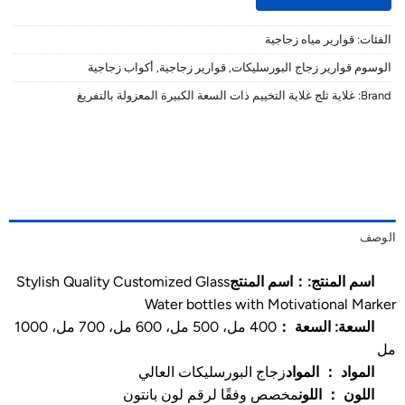
الفئات:
قوارير مياه زجاجية
الوسوم
قوارير زجاج البورسليكات
,
قوارير زجاجية
,
أكواب زجاجية
Brand:
غلاية ثلج غلاية التخييم ذات السعة الكبيرة المعزولة بالتفريغ
الوصف
اسم المنتج:：اسم المنتج
Stylish Quality Customized Glass
Water bottles with Motivational Marker
السعة: السعة ：
400 مل، 500 مل، 600 مل، 700 مل، 1000
مل
المواد ： المواد
زجاج البورسليكات العالي
اللون ： اللون
مخصص وفقًا لرقم لون بانتون