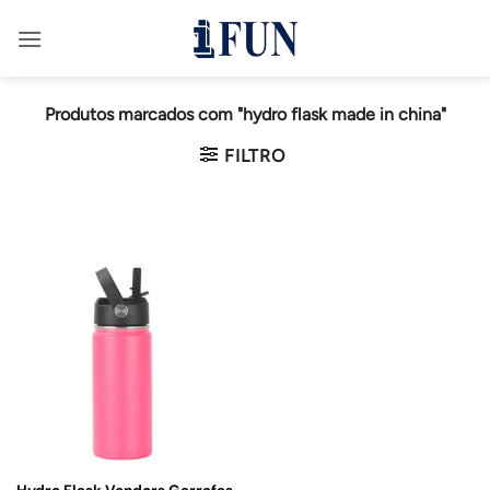
Saltar
para
o
conteúdo
Produtos marcados com "hydro flask made in china"
FILTRO