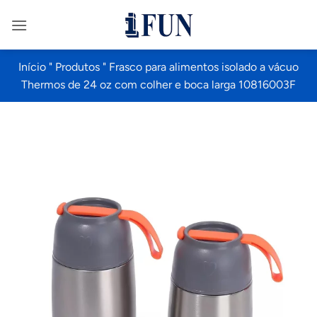
Saltar
para
o
conteúdo
Início
"
Produtos
"
Frasco para alimentos isolado a vácuo
Thermos de 24 oz com colher e boca larga 10816003F