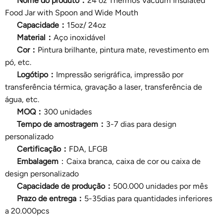
Nome do produto：
24 oz Thermos Vacuum Insulated
Food Jar with Spoon and Wide Mouth
Capacidade：
15oz/ 24oz
Material：
Aço inoxidável
Cor：
Pintura brilhante, pintura mate, revestimento em
pó, etc.
Logótipo：
Impressão serigráfica, impressão por
transferência térmica, gravação a laser, transferência de
água, etc.
MOQ：
300 unidades
Tempo de amostragem：
3-7 dias para design
personalizado
Certificação：
FDA, LFGB
Embalagem
：Caixa branca, caixa de cor ou caixa de
design personalizado
Capacidade de produção：
500.000 unidades por mês
Prazo de entrega：
5-35dias para quantidades inferiores
a 20.000pcs