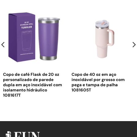
Copo de café Flask de 20 oz
Copo de 40 oz em aço
personalizado de parede
inoxidável por grosso com
dupla em aço inoxidável com
pega e tampa de palha
isolamento hidráulico
1081605T
1081617T