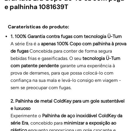
e palhinha 1081639T
Caraterísticas do produto:
1. 100% Garantia contra fugas com tecnologia Ü-Turn
A série Era é a
apenas 100% Copo com palhinha à prova
de fugas
Concebida para conter de forma segura
bebidas frias e gaseificadas. O seu
tecnologia Ü-Turn
com patente pendente
garante uma experiência à
prova de derrames, para que possa colocá-lo com
confiança na sua mala e levá-lo consigo em viagem -
sem se preocupar com fugas.
2. Palhinha de metal ColdKey para um gole sustentável
e luxuoso
Experimente o
Palhinha de aço inoxidável ColdKey da
série Era
, concebido para
minimizar a exposição ao
plástico
enquanto proporciona um gole crocante e