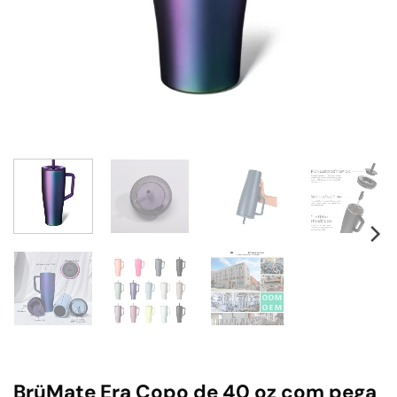
BrüMate Era Copo de 40 oz com pega