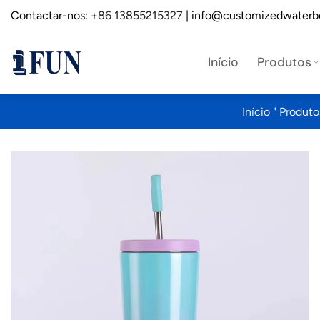
Saltar
Contactar-nos:
+86 13855215327
| info@customizedwaterb
para
o
Início
Produtos
conteúdo
Início
"
Produto