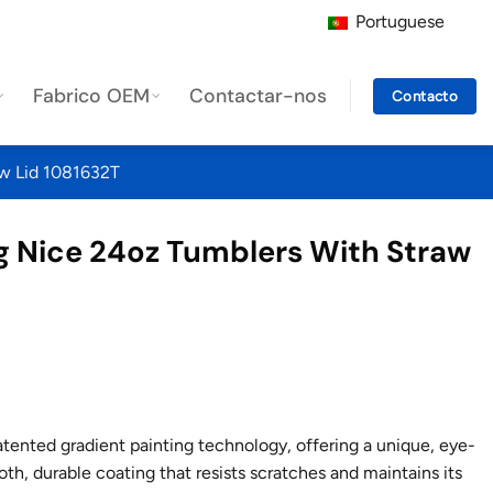
Portuguese
Fabrico OEM
Contactar-nos
Contacto
aw Lid 1081632T
ng Nice 24oz Tumblers With Straw
atented gradient painting technology, offering a unique, eye-
th, durable coating that resists scratches and maintains its