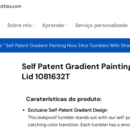
ottles.com
Sobre nós
Aprender
Serviço personalizado
s
"
Self Patent Gradient Painting Nice 24oz Tumblers With Str
Self Patent Gradient Painti
Lid 1081632T
Caraterísticas do produto:
Exclusive Self-Patent Gradient Design
This leakproof tumbler stands out with our self-p
catching color transition. Each tumbler has a smoo