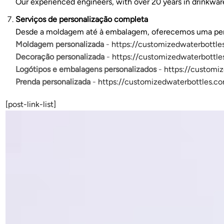
Our experienced engineers, with over 20 years in drinkwar
Serviços de personalização completa
Desde a moldagem até à embalagem, oferecemos uma perso
Moldagem personalizada
-
https://customizedwaterbottl
Decoração personalizada
-
https://customizedwaterbottle
Logótipos e embalagens personalizados
-
https://customi
Prenda personalizada
-
https://customizedwaterbottles.c
[post-link-list]