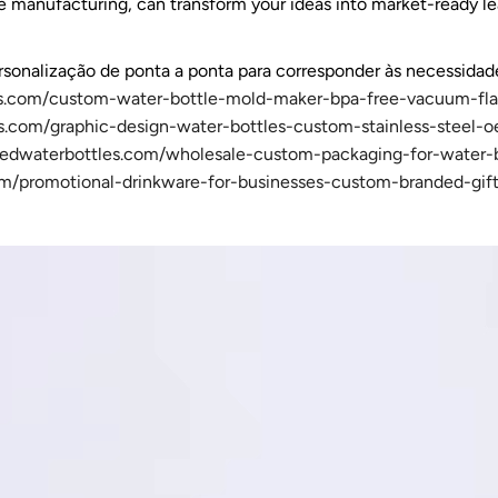
e manufacturing, can transform your ideas into market-ready l
nalização de ponta a ponta para corresponder às necessidade
es.com/custom-water-bottle-mold-maker-bpa-free-vacuum-fl
s.com/graphic-design-water-bottles-custom-stainless-steel-
zedwaterbottles.com/wholesale-custom-packaging-for-water-b
om/promotional-drinkware-for-businesses-custom-branded-gift