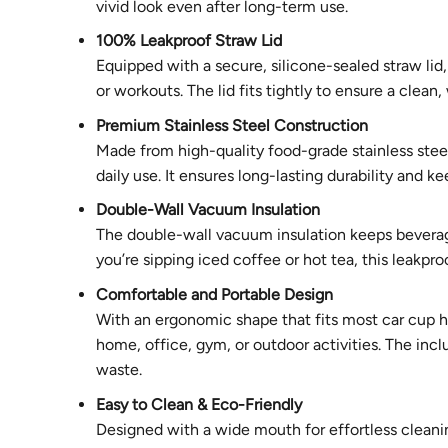
vivid look even after long-term use.
100% Leakproof Straw Lid
Equipped with a secure, silicone-sealed straw lid,
or workouts. The lid fits tightly to ensure a clea
Premium Stainless Steel Construction
Made from high-quality food-grade stainless steel,
daily use. It ensures long-lasting durability and ke
Double-Wall Vacuum Insulation
The double-wall vacuum insulation keeps beverage
you’re sipping iced coffee or hot tea, this leakpr
Comfortable and Portable Design
With an ergonomic shape that fits most car cup hol
home, office, gym, or outdoor activities. The in
waste.
Easy to Clean & Eco-Friendly
Designed with a wide mouth for effortless cleaning