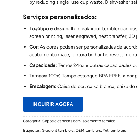
by reducing single-use cup waste. Dishwasher safe
Serviços personalizados:
Logótipo e design:
Ifun leakproof tumbler can cu
screen printing, laser engraved, heat transfer, 3D 
Cor:
As cores podem ser personalizadas de acor
acabamento mate, pintura brilhante, revestiment
Capacidade:
Temos 24oz e outras capacidades qu
Tampas:
100% Tampa estanque BPA FREE, a cor po
Embalagem:
Caixa de cor, caixa branca, caixa de o
INQUIRIR AGORA
Categoria:
Copos e canecas com isolamento térmico
Etiquetas:
Gradient tumblers
,
OEM tumblers
,
Yeti tumblers