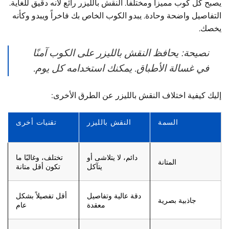
يصبح كل كوب مميزاً ومختلفاً. النقش بالليزر رائع لأنه دقيق للغاية.
التفاصيل واضحة وحادة. يبدو الكوب الخاص بك فاخراً ويبدو وكأنه
يخصك.
نصيحة: يحافظ النقش بالليزر على الكوب آمنًا
في غسالة الأطباق. يمكنك استخدامه كل يوم.
إليك كيفية اختلاف النقش بالليزر عن الطرق الأخرى:
السمة
النقش بالليزر
تقنيات أخرى
دائم، لا يتلاشى أو
تختلف، وغالبًا ما
المتانة
يتآكل
تكون أقل متانة
دقة عالية وتفاصيل
أقل تفصيلاً بشكل
جاذبية بصرية
معقدة
عام