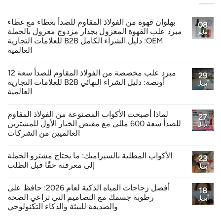
بهلوان قهوة من الفولاذ المقاوم للصدأ بغطاء مع غطاء
08
مبرد علب القهوة المعزول بجدار مزدوج معزول بالجملة
مايو
OEM: دليل الشراء الكامل B2B للعلامات التجارية
العالمية
مبرد علب مخصصة من الفولاذ المقاوم للصدأ سعة 12
29
أونصة: دليل الشراء النهائي B2B للعلامات التجارية
أبريل
العالمية
لماذا أصبحت الأكواب المصنوعة من الفولاذ المقاوم
27
للصدأ سعة 600 مللي مع مقبض الخيار الأول للمشترين
أبريل
العالميين من الشركات
الأكواب المطلية بالسيراميك: ما يحتاج مشترو الجملة
23
إلى معرفته حقًا قبل الطلب
أبريل
أفضل زجاجات المياه الذكية لعام 2026: حافظ على
18
رطوبة جسمك مع التصاميم التي تراعي الصحة
أبريل
والصديقة للبيئة والذكاء التكنولوجي