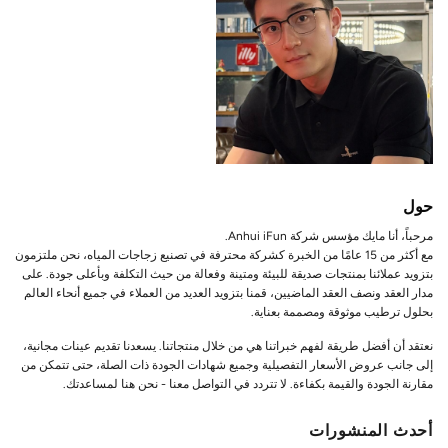
حول
مرحباً، أنا مايك مؤسس شركة Anhui iFun.
مع أكثر من 15 عامًا من الخبرة كشركة محترفة في تصنيع زجاجات المياه، نحن ملتزمون
بتزويد عملائنا بمنتجات صديقة للبيئة ومتينة وفعالة من حيث التكلفة وبأعلى جودة. على
مدار العقد ونصف العقد الماضيين، قمنا بتزويد العديد من العملاء في جميع أنحاء العالم
بحلول ترطيب موثوقة ومصممة بعناية.
نعتقد أن أفضل طريقة لفهم خبراتنا هي من خلال منتجاتنا. يسعدنا تقديم عينات مجانية،
إلى جانب عروض الأسعار التفصيلية وجميع شهادات الجودة ذات الصلة، حتى تتمكن من
مقارنة الجودة والقيمة بكفاءة. لا تتردد في التواصل معنا - نحن هنا لمساعدتك.
أحدث المنشورات