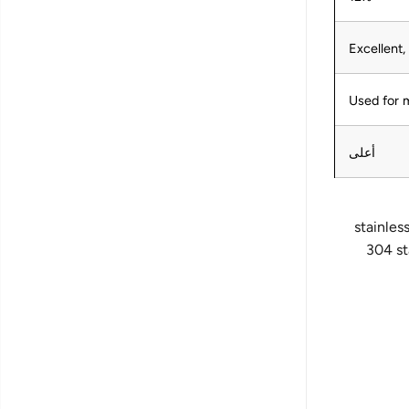
Excellent,
Used for m
أعلى
316 stain
304 st