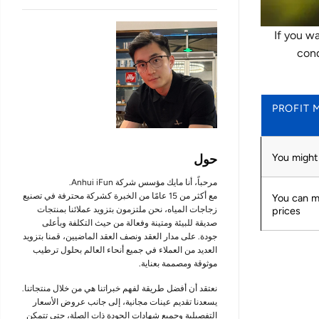
If you wa
cond
PROFIT 
You might 
حول
مرحباً، أنا مايك مؤسس شركة Anhui iFun.
مع أكثر من 15 عامًا من الخبرة كشركة محترفة في تصنيع
You can m
prices
زجاجات المياه، نحن ملتزمون بتزويد عملائنا بمنتجات
صديقة للبيئة ومتينة وفعالة من حيث التكلفة وبأعلى
جودة. على مدار العقد ونصف العقد الماضيين، قمنا بتزويد
العديد من العملاء في جميع أنحاء العالم بحلول ترطيب
موثوقة ومصممة بعناية.
نعتقد أن أفضل طريقة لفهم خبراتنا هي من خلال منتجاتنا.
يسعدنا تقديم عينات مجانية، إلى جانب عروض الأسعار
التفصيلية وجميع شهادات الجودة ذات الصلة، حتى تتمكن