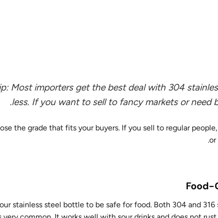
ip: Most importers get the best deal with 304 stainles
less. If you want to sell to fancy markets or need b
e the grade that fits your buyers. If you sell to regular people, 
or
Food-G
ur stainless steel bottle to be safe for food. Both 304 and 316 
s very common. It works well with sour drinks and does not rust