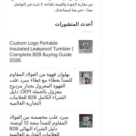
من مقارنة الجودة والقيمة بكفاءة. لا تتردد في التواصل
معنا - نحن هنا لمساعدتك.
أحدث المنشورات
Custom Logo Portable
07
Insulated Leakproof Tumbler |
أغسطس
Complete B2B Buying Guide
2026
بهلوان قهوة من الفولاذ المقاوم
08
للصدأ بغطاء مع غطاء مبرد علب
مايو
القهوة المعزول بجدار مزدوج
معزول بالجملة OEM: دليل
الشراء الكامل B2B للعلامات
التجارية العالمية
مبرد علب مخصصة من الفولاذ
29
المقاوم للصدأ سعة 12 أونصة:
أبريل
دليل الشراء النهائي B2B
للعلامات التجارية العالمية