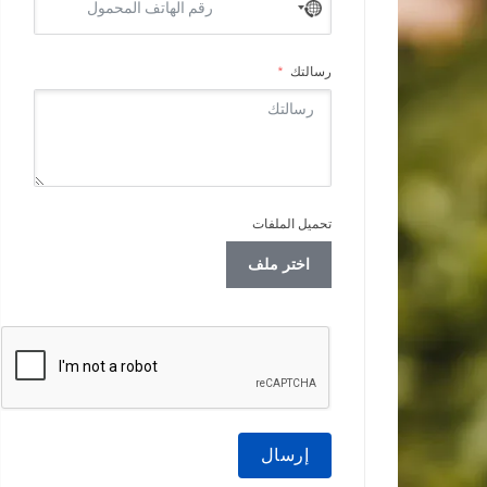
No
country
selected
رسالتك
تحميل الملفات
اختر ملف
إرسال