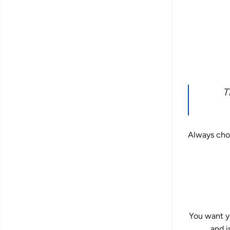
T
Always choos
You want yo
and i