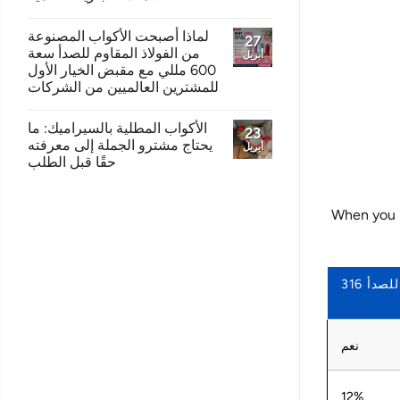
لماذا أصبحت الأكواب المصنوعة
27
من الفولاذ المقاوم للصدأ سعة
أبريل
600 مللي مع مقبض الخيار الأول
للمشترين العالميين من الشركات
الأكواب المطلية بالسيراميك: ما
23
يحتاج مشترو الجملة إلى معرفته
أبريل
حقًا قبل الطلب
When you l
صدأ 316
نعم
12%