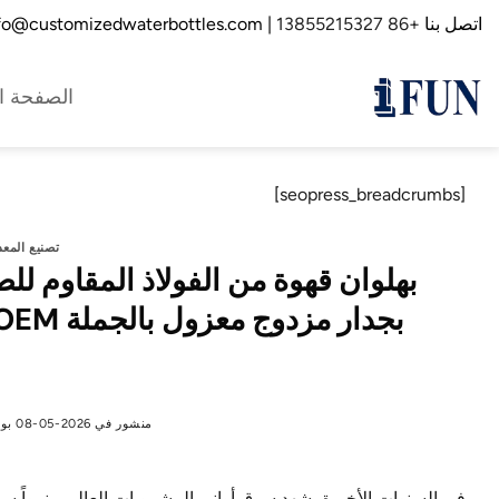
خطي
اتصل بنا
+86 13855215327
| info@customizedwaterbottles.com
لمحتوى
الصفحة ال
[seopress_breadcrumbs]
تصنيع المع
بهلوان قهوة من الفولاذ المقاوم لل
منشور في
2026-05-08
بو
في السنوات الأخيرة، شهد سوق أواني المشروبات العالمي نمواً سري