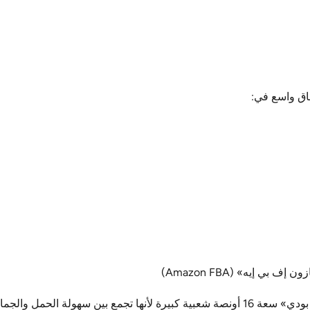
اق واسع في:
ي إيه» (Amazon FBA)
في أمريكا الشمالية على وجه الخصوص، اكتسبت أكواب «ستريت بودي» سعة 16 أونصة شعبية كبيرة لأنها تجمع بين سهولة الحمل و