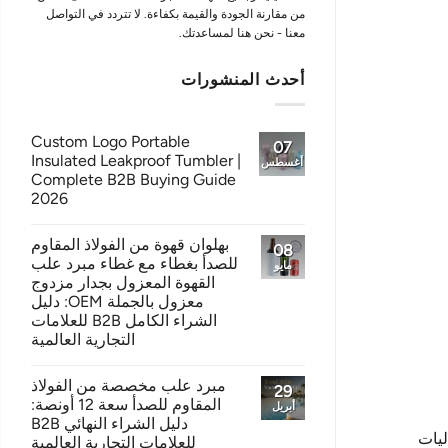
من مقارنة الجودة والقيمة بكفاءة. لا تتردد في التواصل
معنا - نحن هنا لمساعدتك.
أحدث المنشورات
Custom Logo Portable
07
Insulated Leakproof Tumbler |
أغسطس
Complete B2B Buying Guide
2026
بهلوان قهوة من الفولاذ المقاوم
08
للصدأ بغطاء مع غطاء مبرد علب
مايو
القهوة المعزول بجدار مزدوج
معزول بالجملة OEM: دليل
الشراء الكامل B2B للعلامات
التجارية العالمية
مبرد علب مخصصة من الفولاذ
29
المقاوم للصدأ سعة 12 أونصة:
أبريل
دليل الشراء النهائي B2B
الجماليات
للعلامات التجارية العالمية