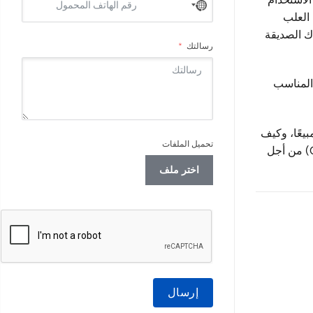
No
 العلب
country
اك الصديقة
selected
رسالتك
 المناسب
يعًا، وكيف
تحميل الملفات
يمكن للمشترين في قطاع الأعمال بين الشركات (B2B) اختيار مصنّعين موثوقين للبيع بالجملة يعملون بنظام التصنيع حسب الطلب (OEM) من أجل
اختر ملف
إرسال