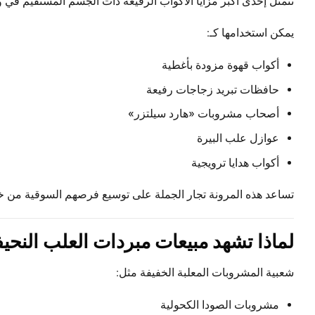
تتمثل إحدى أكبر مزايا الأكواب الرفيعة ذات الجسم المستقيم في و
يمكن استخدامها كـ:
أكواب قهوة مزودة بأغطية
حافظات تبريد زجاجات رفيعة
أصحاب مشروبات «هارد سيلتزر»
عوازل علب البيرة
أكواب هدايا ترويجية
تساعد هذه المرونة تجار الجملة على توسيع فرصهم السوقية من خل
لماذا تشهد مبيعات مبردات العلب النحيف
شعبية المشروبات المعلبة الخفيفة مثل:
مشروبات الصودا الكحولية