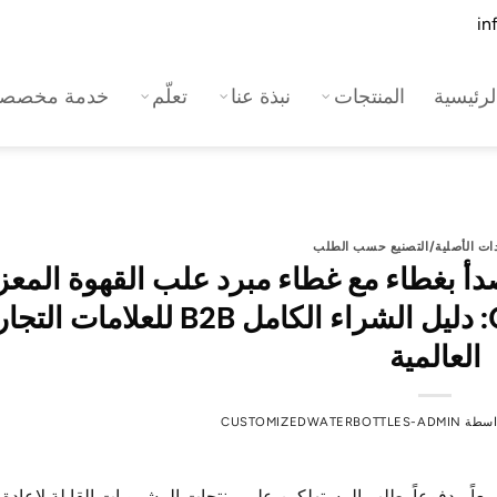
رئيسية
المنتجات
نبذة عنا
تعلّم
خدمة مخصصة
دات الأصلية/التصنيع حسب الطلب
صدأ بغطاء مع غطاء مبرد علب القهوة المع
بجدار مزدوج معزول بالجملة OEM: دليل الشراء الكامل B2B للعلاما
العالمية
اسطة
CUSTOMIZEDWATERBOTTLES-ADMIN
عاً مدفوعاً بطلب المستهلكين على منتجات المشروبات القابلة لإعادة 