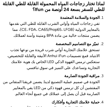
لماذا تختار زجاجات المياه المحمولة القابلة للطي القابلة
للطي للسفر بسعة 24 أونصة من Ifun؟
الجودة والسلامة المعتمدة
تفي زجاجات المياه وأواني الشرب القابلة للطي التي نقدمها
بالمعايير الدولية (CE، FDA، CA65/Prop65، LFGB)، مما
يضمن منتجات خالية من مادة BPA ومتينة وآمنة لعملائك.
تميّز مع التصاميم المخصصة
تستحق علامتك التجارية أواني شرب فريدة من نوعها تجذب
الانتباه. فمع تصميمات Anhui iFun الأنيقة والقابلة للتخصيص،
ستعكس ترمس القهوة الذكي LED الخاص بك هوية علامتك
التجارية وتساعدك على التميز في سوق تنافسي.
مراقبة الجودة الصارمة
الجودة في صميم عملية التصنيع لدينا. يضمن فريقنا المتفاني من
المفتشين أن كل ترمس قهوة ذكي من LED يفي بالمعايير
الصارمة قبل أن يصل إلى عملائك في جميع أنحاء العالم.
حماية علامتك التجارية وأفكارك