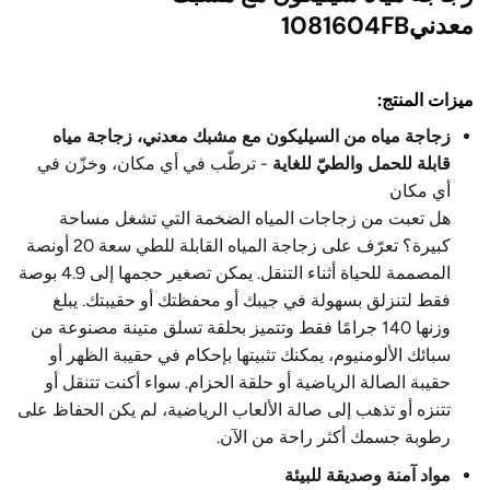
معدني1081604FB
ميزات المنتج:
زجاجة مياه من السيليكون مع مشبك معدني، زجاجة مياه
قابلة للحمل والطيّ للغاية
- ترطّب في أي مكان، وخزّن في
أي مكان
هل تعبت من زجاجات المياه الضخمة التي تشغل مساحة
كبيرة؟ تعرّف على زجاجة المياه القابلة للطي سعة 20 أونصة
المصممة للحياة أثناء التنقل. يمكن تصغير حجمها إلى 4.9 بوصة
فقط لتنزلق بسهولة في جيبك أو محفظتك أو حقيبتك. يبلغ
وزنها 140 جرامًا فقط وتتميز بحلقة تسلق متينة مصنوعة من
سبائك الألومنيوم، يمكنك تثبيتها بإحكام في حقيبة الظهر أو
حقيبة الصالة الرياضية أو حلقة الحزام. سواء أكنت تتنقل أو
تتنزه أو تذهب إلى صالة الألعاب الرياضية، لم يكن الحفاظ على
رطوبة جسمك أكثر راحة من الآن.
مواد آمنة وصديقة للبيئة