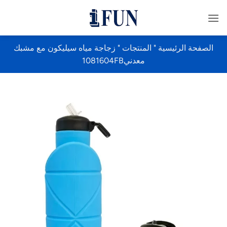
خطي
لمحتوى
الصفحة الرئيسية
"
المنتجات
"
زجاجة مياه سيليكون مع مشبك
معدني1081604FB