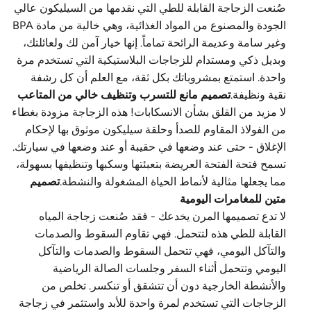
صُنعت الزجاجة القابلة للطي التي نقدمها من السيليكون عالي
الجودة والمصنوع من المواد الغذائية، وهي خالية من مادة BPA
وغير سامة وعديمة الرائحة تماماً. إنها خيار آمن لك ولعائلتك،
وبديل ذكي ومستدام للزجاجات البلاستيكية التي تستخدم مرة
واحدة. استمتع بمشروباتك بكل ثقة، مع العلم أن كل رشفة
نقية ونظيفة.
تصميم مانع للتسرب وتنظيف خالي من المتاعب
لا مزيد من القلق بشأن الانسكابات! هذه الزجاجة مزودة بغطاء
من الفولاذ المقاوم للصدأ وحلقة سيليكون موثوق بها لإحكام
الإغلاق - حتى عند وضعها في حقيبة أو عند وضعها في سيارتك.
تسمح فتحة الفتحة العريضة بتعبئتها وسكبها وتنظيفها بسهولة،
مما يجعلها مثالية لأنماط الحياة المشغولة والنشطة.
تصميم
متين للمغامرات اليومية
لا تدع تصميمها المرن يخدعك - فقد صُنعت زجاجة المياه
القابلة للطي هذه لتتحمل. فهي تقاوم السقوط والصدمات
والتآكل اليومي، فهي تتحمل السقوط والصدمات والتآكل
اليومي وتتحمل أثناء السفر وجلسات الصالة الرياضية
والأنشطة الخارجية دون أن تتشقق أو تنكسر. تخلص من
الزجاجات التي تستخدم لمرة واحدة للأبد واستثمر في زجاجة