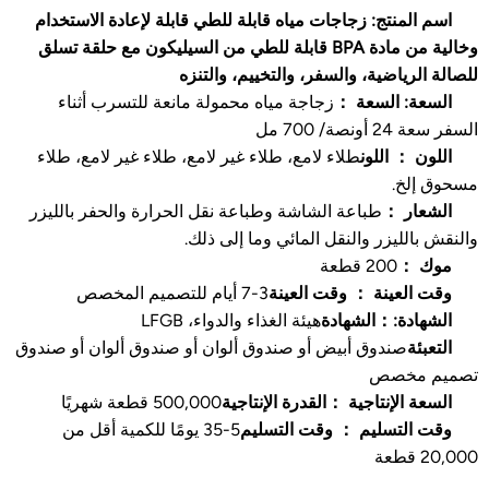
اسم المنتج: زجاجات مياه قابلة للطي قابلة لإعادة الاستخدام
وخالية من مادة BPA قابلة للطي من السيليكون مع حلقة تسلق
للصالة الرياضية، والسفر، والتخييم، والتنزه
السعة: السعة ：
زجاجة مياه محمولة مانعة للتسرب أثناء
السفر سعة 24 أونصة/ 700 مل
اللون ： اللون
طلاء لامع، طلاء غير لامع، طلاء غير لامع، طلاء
مسحوق إلخ.
الشعار ：
طباعة الشاشة وطباعة نقل الحرارة والحفر بالليزر
والنقش بالليزر والنقل المائي وما إلى ذلك.
موك ：
200 قطعة
وقت العينة ： وقت العينة
3-7 أيام للتصميم المخصص
الشهادة:：الشهادة
هيئة الغذاء والدواء، LFGB
التعبئة
صندوق أبيض أو صندوق ألوان أو صندوق ألوان أو صندوق
تصميم مخصص
السعة الإنتاجية ：القدرة الإنتاجية
500,000 قطعة شهريًا
وقت التسليم ： وقت التسليم
5-35 يومًا للكمية أقل من
20,000 قطعة