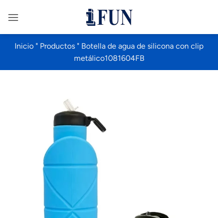
Saltar
al
contenido
Inicio
"
Productos
"
Botella de agua de silicona con clip
metálico1081604FB