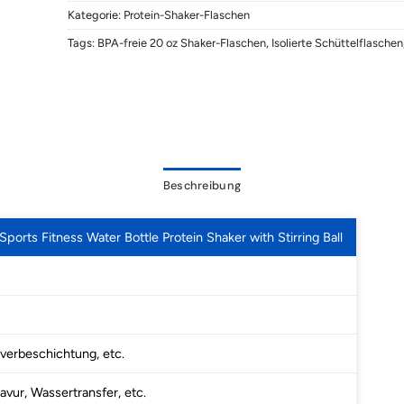
Kategorie:
Protein-Shaker-Flaschen
Tags:
BPA-freie 20 oz Shaker-Flaschen
,
Isolierte Schüttelflaschen
Beschreibung
ports Fitness Water Bottle Protein Shaker with Stirring Ball
lverbeschichtung, etc.
vur, Wassertransfer, etc.