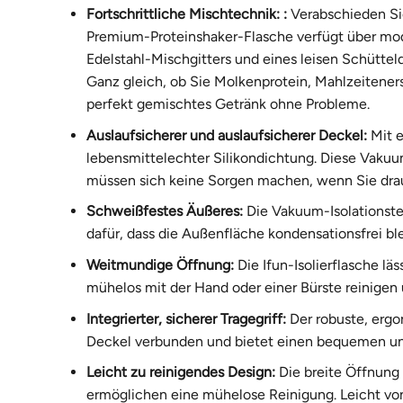
Fortschrittliche Mischtechnik: :
Verabschieden Si
Premium-Proteinshaker-Flasche verfügt über mod
Edelstahl-Mischgitters und eines leisen Schütteld
Ganz gleich, ob Sie Molkenprotein, Mahlzeitener
perfekt gemischtes Getränk ohne Probleme.
Auslaufsicherer und auslaufsicherer Deckel:
Mit e
lebensmittelechter Silikondichtung. Diese Vakuu
müssen sich keine Sorgen machen, wenn Sie dra
Schweißfestes Äußeres:
Die Vakuum-Isolationstec
dafür, dass die Außenfläche kondensationsfrei b
Weitmundige Öffnung:
Die Ifun-Isolierflasche läs
mühelos mit der Hand oder einer Bürste reinigen 
Integrierter, sicherer Tragegriff:
Der robuste, ergo
Deckel verbunden und bietet einen bequemen und 
Leicht zu reinigendes Design:
Die breite Öffnung 
ermöglichen eine mühelose Reinigung. Leicht v