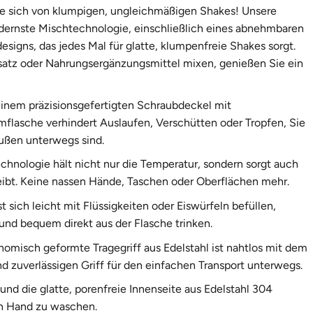
e sich von klumpigen, ungleichmäßigen Shakes! Unsere
ernste Mischtechnologie, einschließlich eines abnehmbaren
esigns, das jedes Mal für glatte, klumpenfreie Shakes sorgt.
satz oder Nahrungsergänzungsmittel mixen, genießen Sie ein
inem präzisionsgefertigten Schraubdeckel mit
mflasche verhindert Auslaufen, Verschütten oder Tropfen, Sie
ußen unterwegs sind.
hnologie hält nicht nur die Temperatur, sondern sorgt auch
leibt. Keine nassen Hände, Taschen oder Oberflächen mehr.
st sich leicht mit Flüssigkeiten oder Eiswürfeln befüllen,
und bequem direkt aus der Flasche trinken.
nomisch geformte Tragegriff aus Edelstahl ist nahtlos mit dem
zuverlässigen Griff für den einfachen Transport unterwegs.
und die glatte, porenfreie Innenseite aus Edelstahl 304
on Hand zu waschen.