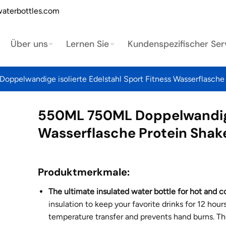
aterbottles.com
Über uns
Lernen Sie
Kundenspezifischer Ser
ppelwandige isolierte Edelstahl Sport Fitness Wasserflasche 
550ML 750ML Doppelwandige 
Wasserflasche Protein Shak
Produktmerkmale:
The ultimate insulated water bottle for hot and co
insulation to keep your favorite drinks for 12 hou
temperature transfer and prevents hand burns. The