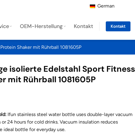
German
vice
OEM-Herstellung
Kontakt
Kontakt
Protein Shaker mit Rührball 1081605P
isolierte Edelstahl Sport Fitness
er mit Rührball 1081605P
ld:
Ifun stainless steel water bottle uses double-layer vacuum
rs or 24 hours for cold drinks. Vacuum insulation reduces
 ideal bottle for everyday use.