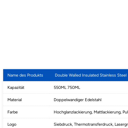
Name des Produkts
Double Walled Insulated Stainless Steel S
Kapazität
550ML 750ML
Material
Doppelwandiger Edelstahl
Farbe
Hochglanzlackierung, Mattlackierung, Pu
Logo
Siebdruck, Thermotransferdruck, Lasergra