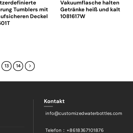
tzerdefinierte
Vakuumflasche halten
erung Tumblers mit
Getränke heiß und kalt
aufsicheren Deckel
1081617W
601T
13
14
Kontakt
info@customizedwaterbottles.com
Telefon：+8618367101876