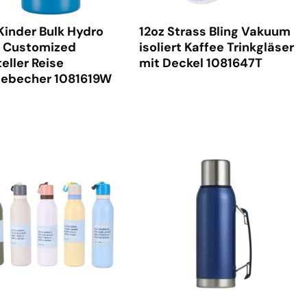
Kinder Bulk Hydro
12oz Strass Bling Vakuum
k Customized
isoliert Kaffee Trinkgläser
eller Reise
mit Deckel 1081647T
eebecher 1081619W