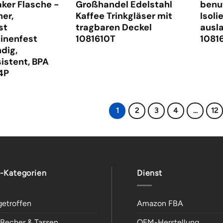
aker Flasche -
Großhandel Edelstahl
benu
her,
Kaffee Trinkgläser mit
Isoli
st
tragbaren Deckel
ausl
inenfest
1081610T
1081
dig,
istent, BPA
4P
1
2
3
4
...
12
-Kategorien
Dienst
getroffen
Amazon FBA
e Becher & Tassen
OEM-Herstellung