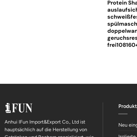
Protein Sh
auslaufsic
schweißfe
spülmasch
doppelwan
geruchsres
frei108160
Produkt
Anhui IFun Import&Export Co., Ltd ist
Neu ein
hauptsächlich auf die Herstellung von
Isoliert