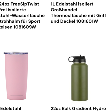
24oz FreeSipTwist
1L Edelstahl isoliert
rei isolierte
Großhandel
stahl-Wasserflasche
Thermosflasche mit Griff
trohhalm für Sport
und Deckel 1081601W
Reisen 1081609W
 Edelstahl
22oz Bulk Gradient Hydro