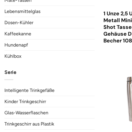
Mate-Tassen
Lebensmittelglas
1 Unze 2,5 
Metall Mini
Dosen-Kühler
Shot Tasse
Gehäuse D
Kaffeekanne
Becher 10
Hundenapf
Kühlbox
Serie
Intelligente Trinkgefäße
Kinder Trinkgeschirr
Glas-Wasserflaschen
Trinkgeschirr aus Plastik