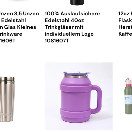
Unzen 3,5 Unzen
100% Auslaufsichere
12oz 
 Edelstahl
Edelstahl 40oz
Flas
n Glas Kleines
Trinkgläser mit
Herst
rinkware
individuellem Logo
Kaff
81606T
1081607T