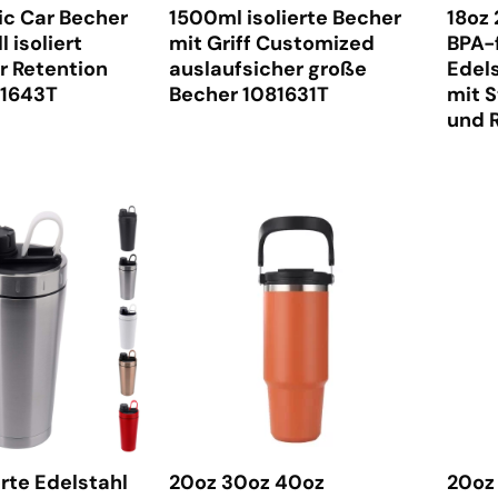
ic Car Becher
1500ml isolierte Becher
18oz 
 isoliert
mit Griff Customized
BPA-f
 Retention
auslaufsicher große
Edel
81643T
Becher 1081631T
mit S
und 
erte Edelstahl
20oz 30oz 40oz
20oz