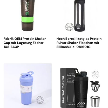
Fabrik OEM Protein Shaker
Hoch Borosilikatglas Protein
Cup mit Lagerung Fächer
Pulver Shaker Flaschen mit
1081663P
Silikonhülle 1081601G