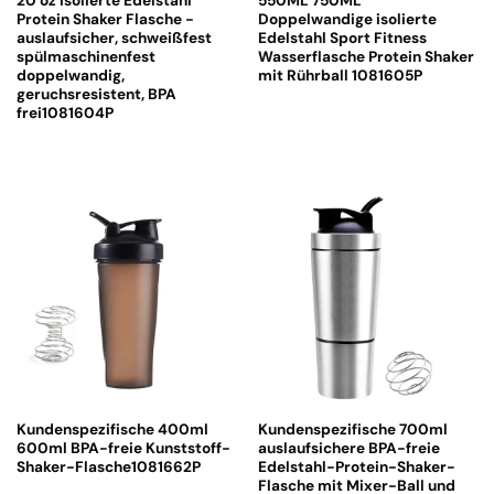
20 oz isolierte Edelstahl
550ML 750ML
Protein Shaker Flasche -
Doppelwandige isolierte
auslaufsicher, schweißfest
Edelstahl Sport Fitness
spülmaschinenfest
Wasserflasche Protein Shaker
doppelwandig,
mit Rührball 1081605P
geruchsresistent, BPA
frei1081604P
Kundenspezifische 400ml
Kundenspezifische 700ml
600ml BPA-freie Kunststoff-
auslaufsichere BPA-freie
Shaker-Flasche1081662P
Edelstahl-Protein-Shaker-
Flasche mit Mixer-Ball und