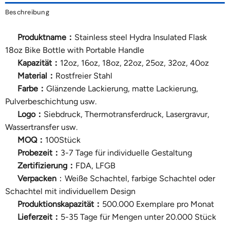
Beschreibung
Produktname：
Stainless steel Hydra Insulated Flask
18oz Bike Bottle with Portable Handle
Kapazität：
12oz, 16oz, 18oz, 22oz, 25oz, 32oz, 40oz
Material：
Rostfreier Stahl
Farbe：
Glänzende Lackierung, matte Lackierung,
Pulverbeschichtung usw.
Logo：
Siebdruck, Thermotransferdruck, Lasergravur,
Wassertransfer usw.
MOQ：
100Stück
Probezeit：
3-7 Tage für individuelle Gestaltung
Zertifizierung：
FDA, LFGB
Verpacken
：Weiße Schachtel, farbige Schachtel oder
Schachtel mit individuellem Design
Produktionskapazität：
500.000 Exemplare pro Monat
Lieferzeit：
5-35 Tage für Mengen unter 20.000 Stück