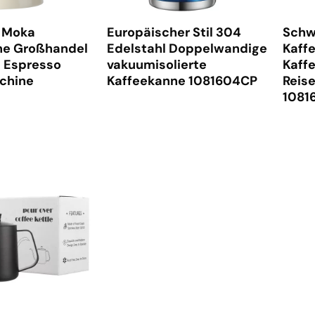
 Moka
Europäischer Stil 304
Schw
ne Großhandel
Edelstahl Doppelwandige
Kaff
 Espresso
vakuumisolierte
Kaff
chine
Kaffeekanne 1081604CP
Reis
1081