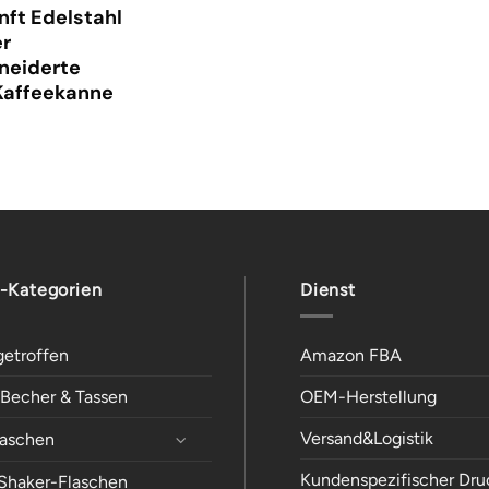
ft Edelstahl
er
eiderte
Kaffeekanne
-Kategorien
Dienst
getroffen
Amazon FBA
e Becher & Tassen
OEM-Herstellung
Versand&Logistik
laschen
Kundenspezifischer Dru
-Shaker-Flaschen