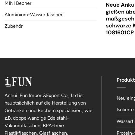
MINI Becher
Neue Ankun
gießen üb
Aluminium-Wasserflaschen
maßgeschn
schwarze 
Zubehör
1081601CP
Produkt
Anhui IFun Import&Export Co., Ltd ist
Neu ein
hauptsächlich auf die Herstellung von
Isoliert
Getränken und Bechern spezialisiert, wie
z.B. doppelwandige Edelstahl-
Wasserf
Vakuumflaschen, BPA-freie
Plastikflaschen, Glasflaschen,
Protein