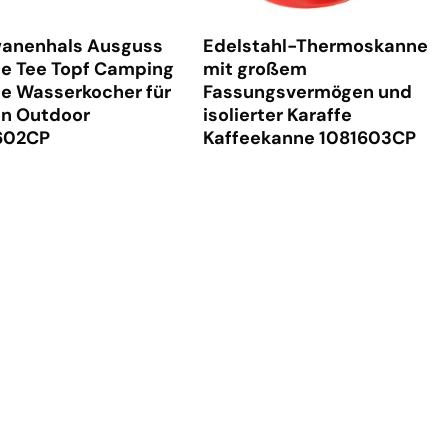
anenhals Ausguss
Edelstahl-Thermoskanne
ee Tee Topf Camping
mit großem
ee Wasserkocher für
Fassungsvermögen und
en Outdoor
isolierter Karaffe
602CP
Kaffeekanne 1081603CP