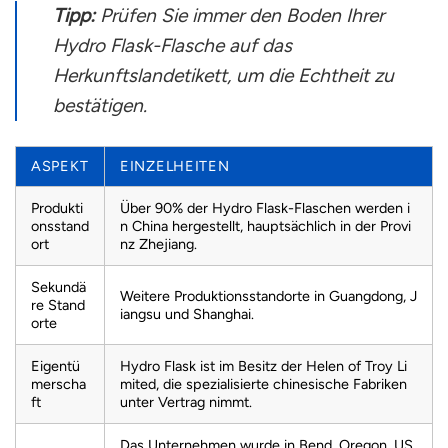
Tipp:
Prüfen Sie immer den Boden Ihrer
Hydro Flask-Flasche auf das
Herkunftslandetikett, um die Echtheit zu
bestätigen.
ASPEKT
EINZELHEITEN
Produkti
Über 90% der Hydro Flask-Flaschen werden i
onsstand
n China hergestellt, hauptsächlich in der Provi
ort
nz Zhejiang.
Sekundä
Weitere Produktionsstandorte in Guangdong, J
re Stand
iangsu und Shanghai.
orte
Eigentü
Hydro Flask ist im Besitz der Helen of Troy Li
merscha
mited, die spezialisierte chinesische Fabriken
ft
unter Vertrag nimmt.
Das Unternehmen wurde in Bend, Oregon, US