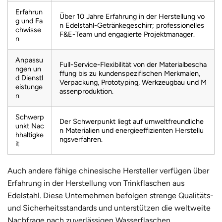
Erfahrun
Über 10 Jahre Erfahrung in der Herstellung vo
g und Fa
n Edelstahl-Getränkegeschirr; professionelles
chwisse
F&E-Team und engagierte Projektmanager.
n
Anpassu
Full-Service-Flexibilität von der Materialbescha
ngen un
ffung bis zu kundenspezifischen Merkmalen,
d Dienstl
Verpackung, Prototyping, Werkzeugbau und M
eistunge
assenproduktion.
n
Schwerp
Der Schwerpunkt liegt auf umweltfreundliche
unkt Nac
n Materialien und energieeffizienten Herstellu
hhaltigke
ngsverfahren.
it
Auch andere fähige chinesische Hersteller verfügen über
Erfahrung in der Herstellung von Trinkflaschen aus
Edelstahl. Diese Unternehmen befolgen strenge Qualitäts-
und Sicherheitsstandards und unterstützen die weltweite
Nachfrage nach zuverlässigen Wasserflaschen.