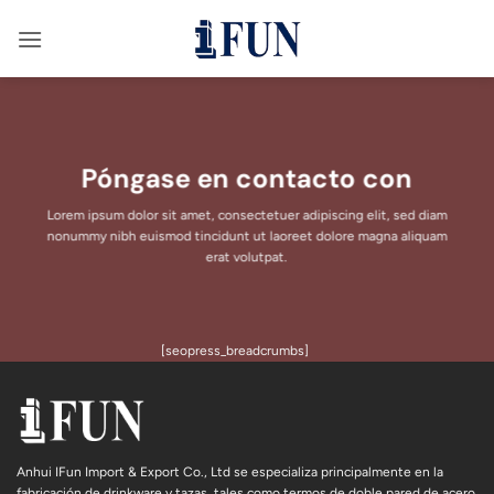
Saltar
al
contenido
Póngase en contacto con
Lorem ipsum dolor sit amet, consectetuer adipiscing elit, sed diam
nonummy nibh euismod tincidunt ut laoreet dolore magna aliquam
erat volutpat.
[seopress_breadcrumbs]
Anhui IFun Import & Export Co., Ltd se especializa principalmente en la
fabricación de drinkware y tazas, tales como termos de doble pared de acero