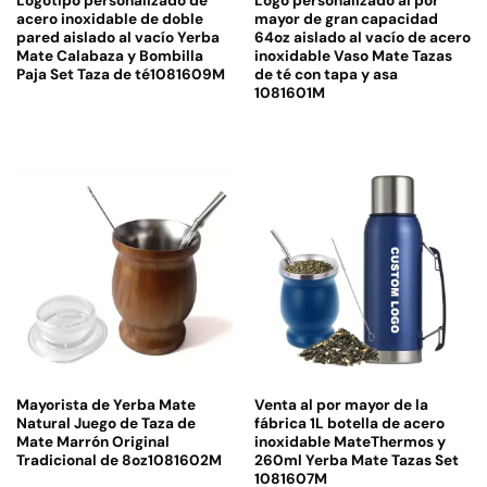
Logotipo personalizado de
Logo personalizado al por
acero inoxidable de doble
mayor de gran capacidad
pared aislado al vacío Yerba
64oz aislado al vacío de acero
Mate Calabaza y Bombilla
inoxidable Vaso Mate Tazas
Paja Set Taza de té1081609M
de té con tapa y asa
1081601M
Mayorista de Yerba Mate
Venta al por mayor de la
Natural Juego de Taza de
fábrica 1L botella de acero
Mate Marrón Original
inoxidable MateThermos y
Tradicional de 8oz1081602M
260ml Yerba Mate Tazas Set
1081607M