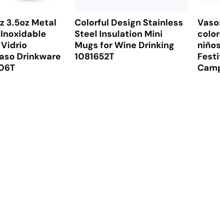
z 3.5oz Metal
Colorful Design Stainless
Vaso
 Inoxidable
Steel Insulation Mini
color
 Vidrio
Mugs for Wine Drinking
niños
aso Drinkware
1081652T
Festi
606T
Camp