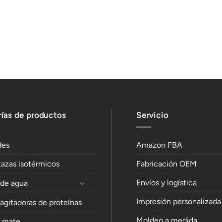
ías de productos
Servicio
des
Amazon FBA
tazas isotérmicos
Fabricación OEM
Envíos y logística
 de agua
Impresión personalizada
 agitadoras de proteínas
Moldeo a medida
e mate