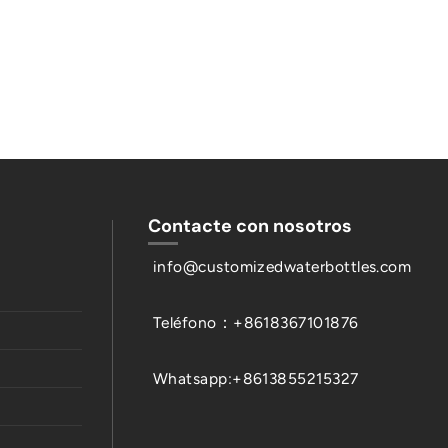
Contacte con nosotros
info@customizedwaterbottles.com
Teléfono：+8618367101876
Whatsapp:+8613855215327