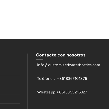
Contacte con nosotros
info@customizedwaterbottles.com
Teléfono：+8618367101876
Whatsapp:+8613855215327