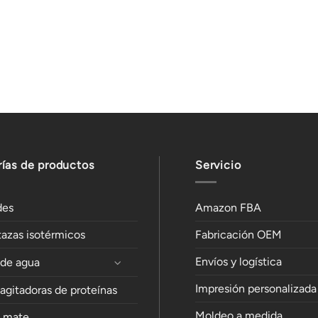
ías de productos
Servicio
des
Amazon FBA
tazas isotérmicos
Fabricación OEM
Envíos y logística
 de agua
Impresión personalizada
 agitadoras de proteínas
Moldeo a medida
e mate