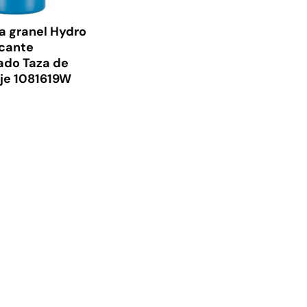
 a granel Hydro
icante
ado Taza de
aje 1081619W