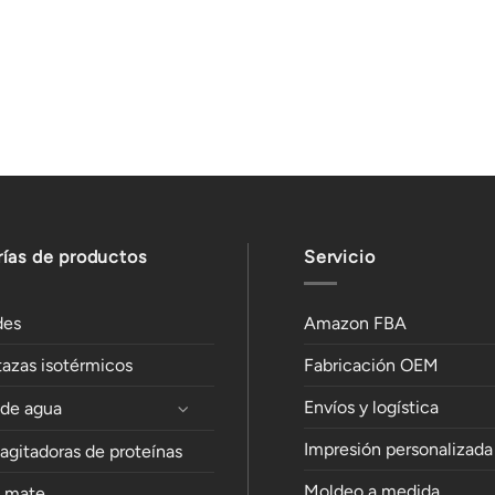
ías de productos
Servicio
des
Amazon FBA
tazas isotérmicos
Fabricación OEM
Envíos y logística
 de agua
Impresión personalizada
 agitadoras de proteínas
Moldeo a medida
e mate