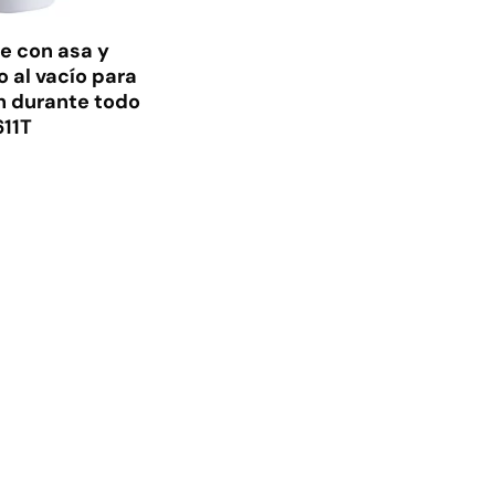
e con asa y
o al vacío para
n durante todo
611T