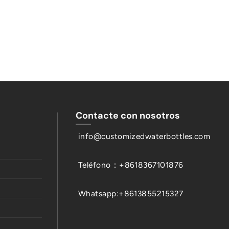
Contacte con nosotros
info@customizedwaterbottles.com
Teléfono：+8618367101876
Whatsapp:+8613855215327