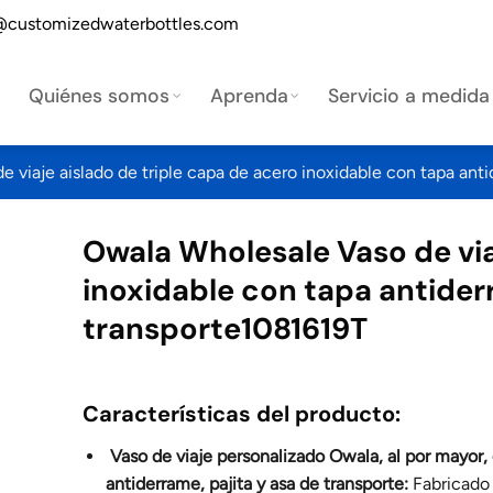
@customizedwaterbottles.com
Quiénes somos
Aprenda
Servicio a medida
 viaje aislado de triple capa de acero inoxidable con tapa anti
Owala Wholesale Vaso de via
inoxidable con tapa antiderr
transporte1081619T
Características del producto:
Vaso de viaje personalizado Owala, al por mayor, 
antiderrame, pajita y asa de transporte:
Fabricado 