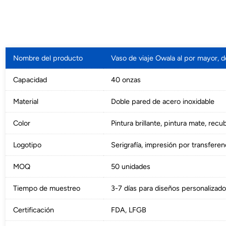
Nombre del producto
Vaso de viaje Owala al por mayor, de
Capacidad
40 onzas
Material
Doble pared de acero inoxidable
Color
Pintura brillante, pintura mate, recu
Logotipo
Serigrafía, impresión por transferen
MOQ
50 unidades
Tiempo de muestreo
3-7 días para diseños personalizad
Certificación
FDA, LFGB