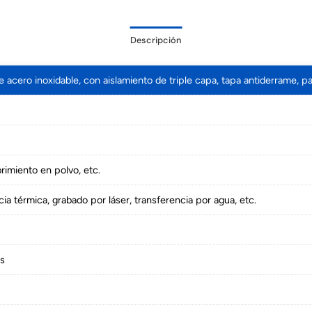
Descripción
 acero inoxidable, con aislamiento de triple capa, tapa antiderrame, pa
brimiento en polvo, etc.
cia térmica, grabado por láser, transferencia por agua, etc.
os