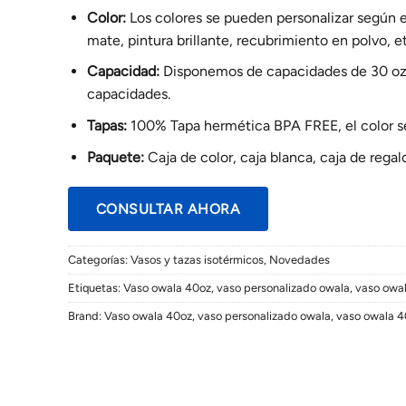
Color:
Los colores se pueden personalizar según
mate, pintura brillante, recubrimiento en polvo, et
Capacidad:
Disponemos de capacidades de 30 oz 
capacidades.
Tapas:
100% Tapa hermética BPA FREE, el color se
Paquete:
Caja de color, caja blanca, caja de regalo
CONSULTAR AHORA
Categorías:
Vasos y tazas isotérmicos
,
Novedades
Etiquetas:
Vaso owala 40oz
,
vaso personalizado owala
,
vaso owal
Brand:
Vaso owala 40oz
,
vaso personalizado owala
,
vaso owala 4