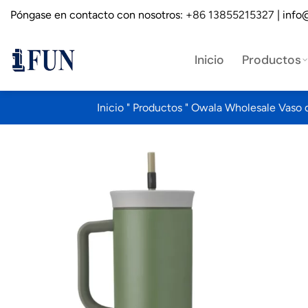
Saltar
Póngase en contacto con nosotros:
+86 13855215327
| info
al
contenido
Inicio
Productos
Inicio
"
Productos
"
Owala Wholesale Vaso de