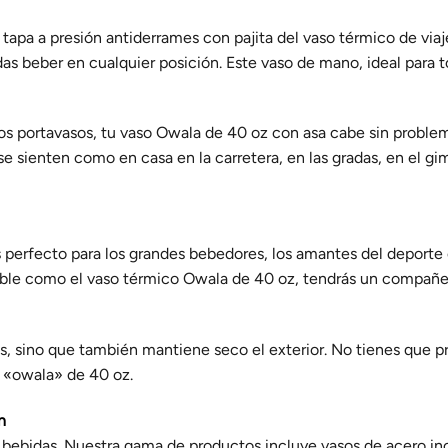
La tapa a presión antiderrames con pajita del vaso térmico de viaj
das beber en cualquier posición. Este vaso de mano, ideal para to
os portavasos, tu vaso Owala de 40 oz con asa cabe sin problem
e sienten como en casa en la carretera, en las gradas, en el gimna
perfecto para los grandes bebedores, los amantes del deporte 
oxidable como el vaso térmico Owala de 40 oz, tendrás un compañe
as, sino que también mantiene seco el exterior. No tienes que p
a «owala» de 40 oz.
ón
 bebidas. Nuestra gama de productos incluye vasos de acero inox