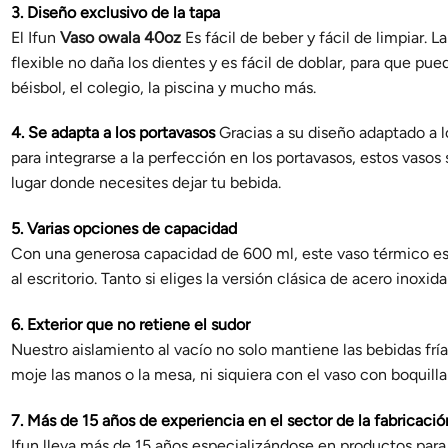
3. Diseño exclusivo de la tapa
El Ifun
Vaso owala 40oz
Es fácil de beber y fácil de limpiar. 
flexible no daña los dientes y es fácil de doblar, para que pue
béisbol, el colegio, la piscina y mucho más.
4. Se adapta a los portavasos
Gracias a su diseño adaptado a l
para integrarse a la perfección en los portavasos, estos vasos s
lugar donde necesites dejar tu bebida.
5. Varias opciones de capacidad
Con una generosa capacidad de 600 ml, este vaso térmico es 
al escritorio. Tanto si eliges la versión clásica de acero in
6. Exterior que no retiene el sudor
Nuestro aislamiento al vacío no solo mantiene las bebidas frí
moje las manos o la mesa, ni siquiera con el vaso con boquill
7. Más de 15 años de experiencia en el sector de la fabricaci
Ifun lleva más de 15 años especializándose en productos para