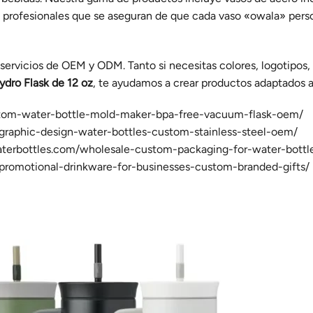
profesionales que se aseguran de que cada vaso «owala» perso
 servicios de OEM y ODM. Tanto si necesitas colores, logotipo
ydro Flask de 12 oz
, te ayudamos a crear productos adaptados 
stom-water-bottle-mold-maker-bpa-free-vacuum-flask-oem/
graphic-design-water-bottles-custom-stainless-steel-oem/
terbottles.com/wholesale-custom-packaging-for-water-bottl
promotional-drinkware-for-businesses-custom-branded-gifts/