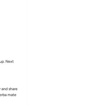
cup. Next
 and share
yerba mate