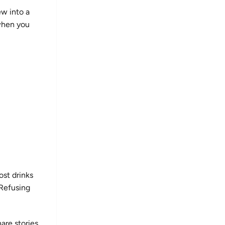
ew into a
 when you
st drinks
 Refusing
are stories.