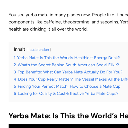
You see yerba mate in many places now. People like it becau
components like
caffeine, theobromine, and saponins
. Ye
health are drinking it all over the world.
Inhalt
ausblenden
1
Yerba Mate: Is This the World’s Healthiest Energy Drink?
2
What’s the Secret Behind South America’s Social Elixir?
3
Top Benefits: What Can Yerba Mate Actually Do For You?
4
Does Your Cup Really Matter? The Vessel Makes All the Dif
5
Finding Your Perfect Match: How to Choose a Mate Cup
6
Looking for Quality & Cost-Effective Yerba Mate Cups?
Yerba Mate: Is This the World’s H