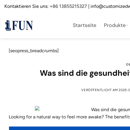
Zum
Kontaktieren Sie uns:
+86 13855215327
| info@customizedw
Inhalt
springen
Startseite
Produkte
[seopress_breadcrumbs]
O
Was sind die gesundhei
VERÖFFENTLICHT AM
2025-
Looking for a natural way to feel more awake? The benefit