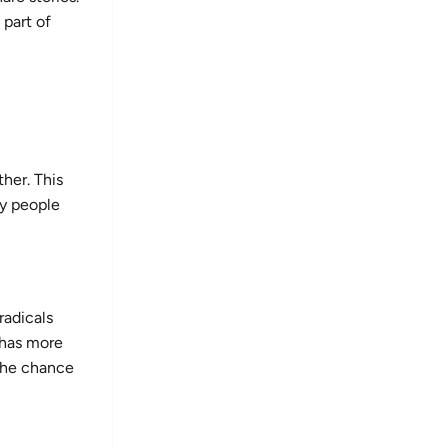
 part of
ther. This
ny people
radicals
 has more
 the chance