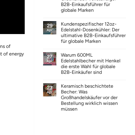
B2B-Einkaufsführer für
globale Marken
Kundenspezifischer 12oz-
29
Edelstahl-Dosenkühler: Der
Apr.
ultimative B2B-Einkaufsführer
für globale Marken
ns of
t of energy
Warum 600ML
27
Edelstahlbecher mit Henkel
Apr.
die erste Wahl für globale
B2B-Einkäufer sind
Keramisch beschichtete
23
Becher: Was
Apr.
Großhandelskäufer vor der
Bestellung wirklich wissen
müssen