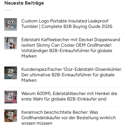
Neueste Beiträge
Custom Logo Portable Insulated Leakproof
07
Tumbler | Complete B2B Buying Guide 2026
Aug.
Edelstahl Kaffeebecher mit Deckel Doppelwand
08
isoliert Skinny Can Cooler OEM Großhandel:
Mai
Vollständiger B2B-Einkaufsführer für globale
Marken
Kundenspezifischer 12oz-Edelstahl-Dosenkühler:
29
Der ultimative B2B-Einkaufsführer für globale
Apr.
Marken
Warum 600ML Edelstahlbecher mit Henkel die
27
erste Wahl für globale B2B-Einkäufer sind
Apr.
Keramisch beschichtete Becher: Was
23
Großhandelskäufer vor der Bestellung wirklich
Apr.
wissen müssen