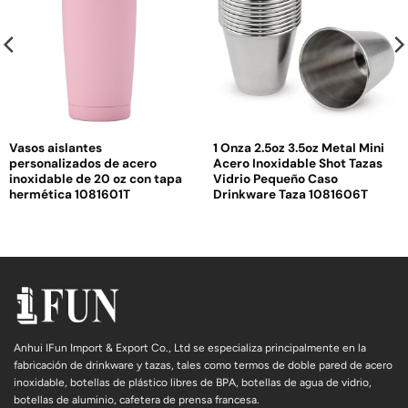
Vasos aislantes
1 Onza 2.5oz 3.5oz Metal Mini
personalizados de acero
Acero Inoxidable Shot Tazas
inoxidable de 20 oz con tapa
Vidrio Pequeño Caso
hermética 1081601T
Drinkware Taza 1081606T
Anhui IFun Import & Export Co., Ltd se especializa principalmente en la
fabricación de drinkware y tazas, tales como termos de doble pared de acero
inoxidable, botellas de plástico libres de BPA, botellas de agua de vidrio,
botellas de aluminio, cafetera de prensa francesa.