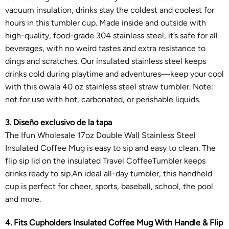
vacuum insulation, drinks stay the coldest and coolest for
hours in this tumbler cup. Made inside and outside with
high-quality, food-grade 304 stainless steel, it’s safe for all
beverages, with no weird tastes and extra resistance to
dings and scratches. Our insulated stainless steel keeps
drinks cold during playtime and adventures—keep your cool
with this owala 40 oz stainless steel straw tumbler. Note:
not for use with hot, carbonated, or perishable liquids.
3. Diseño exclusivo de la tapa
The Ifun Wholesale 17oz Double Wall Stainless Steel
Insulated Coffee Mug is easy to sip and easy to clean. The
flip sip lid on the insulated Travel CoffeeTumbler keeps
drinks ready to sip.An ideal all-day tumbler, this handheld
cup is perfect for cheer, sports, baseball, school, the pool
and more.
4. Fits Cupholders Insulated Coffee Mug With Handle & Flip