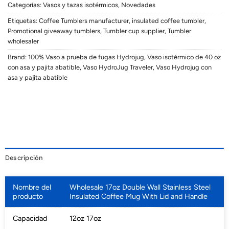
Categorías:
Vasos y tazas isotérmicos
,
Novedades
Etiquetas:
Coffee Tumblers manufacturer
,
insulated coffee tumbler
,
Promotional giveaway tumblers
,
Tumbler cup supplier
,
Tumbler
wholesaler
Brand:
100% Vaso a prueba de fugas Hydrojug
,
Vaso isotérmico de 40 oz
con asa y pajita abatible
,
Vaso HydroJug Traveler
,
Vaso Hydrojug con
asa y pajita abatible
Descripción
Nombre del
Wholesale 17oz Double Wall Stainless Steel
producto
Insulated Coffee Mug With Lid and Handle
Capacidad
12oz 17oz